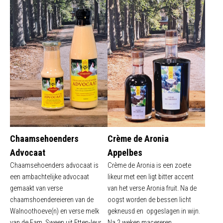
Chaamsehoenders
Crème de Aronia
Advocaat
Appelbes
Chaamsehoenders advocaat is
Crème de Aronia is een zoete
een ambachtelijke advocaat
likeur met een ligt bitter accent
gemaakt van verse
van het verse Aronia fruit. Na de
chaamshoendereieren van de
oogst worden de bessen licht
Walnoothoeve(n) en verse melk
gekneusd en opgeslagen in wijn.
van de Fam. Sweep uit Etten-leur.
Na 2 weken macereren