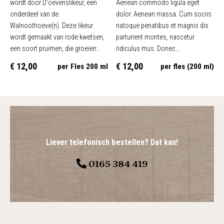
wordt door D'oevenslikeur, een
Aenean commodo ligula eget
onderdeel van de
dolor. Aenean massa. Cum sociis
Walnoothoeve(n). Deze likeur
natoque penatibus et magnis dis
wordt gemaakt van rode kwetsen,
parturient montes, nascetur
een soort pruimen, die groeien...
ridiculus mus. Donec...
€ 12,00
€ 12,00
per Fles 200 ml
per fles (200 ml)
Liever telefonisch bestellen? Dat kan!
0165 384 419