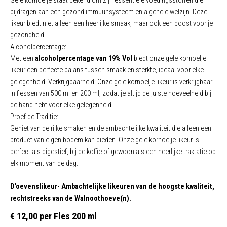
Gele kornoelje staat bekend om zijn essentiële voedingsstoffen die
bijdragen aan een gezond immuunsysteem en algehele welzijn. Deze
likeur biedt niet alleen een heerlijke smaak, maar ook een boost voor je
gezondheid.
Alcoholpercentage:
Met een
alcoholpercentage van 19% Vol
biedt onze gele kornoelje
likeur een perfecte balans tussen smaak en sterkte, ideaal voor elke
gelegenheid. Verkrijgbaarheid: Onze gele kornoelje likeur is verkrijgbaar
in flessen van 500 ml en 200 ml, zodat je altijd de juiste hoeveelheid bij
de hand hebt voor elke gelegenheid
Proef de Traditie:
Geniet van de rijke smaken en de ambachtelijke kwaliteit die alleen een
product van eigen bodem kan bieden. Onze gele kornoelje likeur is
perfect als digestief, bij de koffie of gewoon als een heerlijke traktatie op
elk moment van de dag.
D'oevenslikeur- Ambachtelijke likeuren van de hoogste kwaliteit,
rechtstreeks van de Walnoothoeve(n).
€ 12,00 per Fles 200 ml