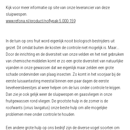
Kijk voor meer informatie op site van onze leverancier van deze
sluipwespen.
www.refona.nl/product/noflypak-5.000-159
In de tuin op ons fruit word eigenlijk nooit biologisch bestrijders uit
gezet. Dit omdat buiten de kosten de controle niet mogelijk is. Maar….
Door de inrichting en de diversiteit van onze velden en het niet gebruiken
van chemische middelen komt er zo een grote diversiteit van natuurlijke
vijanden in onze gewassen dat we eigenlijk maar zelden een grote
schade ondervinden van plaag insecten. Zo komt in het voorjaar bij de
eerste luisaantasting meestal binnen een paar dagen de eerste
lieveheersbeestjes al weer helpen om de luis onder controle te krijgen.
Dan zie je ook gelijk weer de sluipwespen en gaasvliegen in onze
fruitgewassen rond vliegen. De grootste hulp in de zomer is de
roofwants (orius lavigatus) onze beste hulp om alle mogelijke
problemen mee onder controle te houden.
Een andere grote hulp op ons bedrijf zijn de diverse vogel soorten om