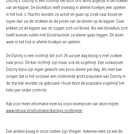
Dutchy’s. Dutchy is een roofmijt die door ons word uitgezet in de hokken
van de kippen. De bloedluis leeft overdag in allerlei hoekjes een spleten
in het hok. s’ Nachts worden ze actief en gaan op zoek naar bloed en
lopen dan via de stokken en de poten van de dieren op de kippen. Daar
prikken ze de kippen aan en zuigen zich vol bloed. Als een bloedluis zich
heeft kunnen vullen met bloed kunnen ze eieren gaan leggen. Dit doen
weer in het hok in allerlei hoekjes en spleten.
De Dutchy is een roofmijt die zich 24 uur per dag bezig is met zoeken
naar prooi. Dit kan stofmijt zijn maar ook de vogelmijt. Een volwassen
Dutchy bijna zijn eigen gewicht aan prooi dieren per dag. Als men kan
zorgen dat in het voorjaar een voldoende grote populatie aan Dutchy in
de stal kan worden op gebouwd. Houd deze de populatie vogelmijt het
hele jaar onder controle.
Kijk voor meer informatie even bij onze leverancier van deze mijten.
www.refona.nl/informatie/dutchys-roofmijten
Een andere plaag in onze stallen zijn Vliegen. Iedereen kent ze wel de