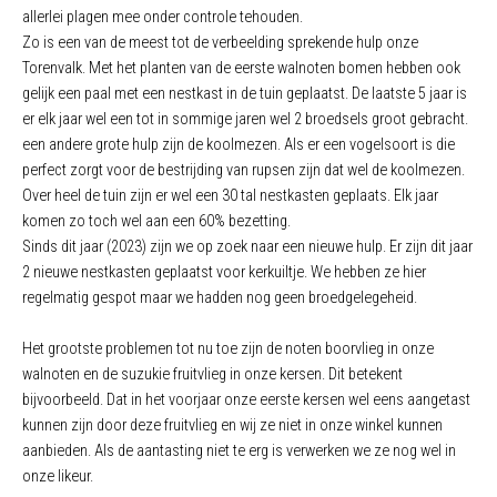
allerlei plagen mee onder controle tehouden.
Zo is een van de meest tot de verbeelding sprekende hulp onze
Torenvalk. Met het planten van de eerste walnoten bomen hebben ook
gelijk een paal met een nestkast in de tuin geplaatst. De laatste 5 jaar is
er elk jaar wel een tot in sommige jaren wel 2 broedsels groot gebracht.
een andere grote hulp zijn de koolmezen. Als er een vogelsoort is die
perfect zorgt voor de bestrijding van rupsen zijn dat wel de koolmezen.
Over heel de tuin zijn er wel een 30 tal nestkasten geplaats. Elk jaar
komen zo toch wel aan een 60% bezetting.
Sinds dit jaar (2023) zijn we op zoek naar een nieuwe hulp. Er zijn dit jaar
2 nieuwe nestkasten geplaatst voor kerkuiltje. We hebben ze hier
regelmatig gespot maar we hadden nog geen broedgelegeheid.
Het grootste problemen tot nu toe zijn de noten boorvlieg in onze
walnoten en de suzukie fruitvlieg in onze kersen. Dit betekent
bijvoorbeeld. Dat in het voorjaar onze eerste kersen wel eens aangetast
kunnen zijn door deze fruitvlieg en wij ze niet in onze winkel kunnen
aanbieden. Als de aantasting niet te erg is verwerken we ze nog wel in
onze likeur.