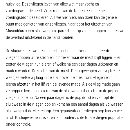
huisvlieg. Deze vliegen leven van alles wat maar vocht en
voedingswaarde heeft. Zo is mest van de kippen een ultieme
voedingsbron deze dieren. Als we hier niets aan doen kan de gehele
buurt mee genieten van onze vliegen. Naar door het uitzetten van
Muscidifurax een sluipwesp die parasiteert op vliegenpoppen kunnen we
de overlast uitstekend in de hand houden.
De sluipwespen worden in de stal gebracht door geparasiteerde
vliegenpoppen uit te strooien in hoeken waar de mest blijft liggen. Hier
zetten de vliegen hun eieren af welke na een paar dagen uitkomen en
maden worden. Deze eten van de mest. De sluipwespen zijn vrij kleine
wespjes welke vrij laag in de stal boven de mest rond vliegen en hun
eieren afzetten in het lijf van de levende made. Als de vlieg made gaan
verpoppen komen de eieren van de sluipwesp uit en eten in de pop de
vliegen made op. Na een paar dagen is de pop dood en verpopt de
sluipwesp in de vliegen pop en komt na een aantal dagen als volwassen
sluipwesp uit de vliegenpop. Een geparasiteerde vliegen pop kan zo wel
5 tot 10 sluipwespen bevatten. En houden zo de totale vliegen populatie
onder controle.